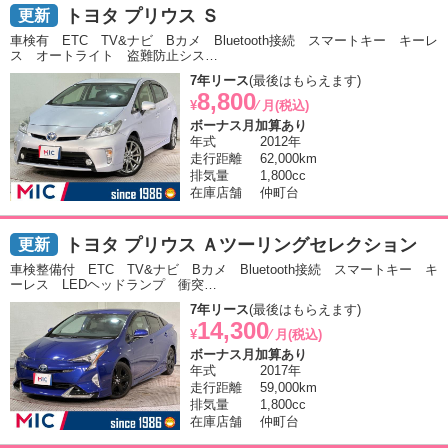
トヨタ プリウス Ｓ
車検有 ETC TV&ナビ Bカメ Bluetooth接続 スマートキー キーレ
ス オートライト 盗難防止シス…
7年リース
(最後はもらえます)
8,800
¥
⁄ 月(税込)
ボーナス月加算あり
年式
2012年
走行距離
62,000km
排気量
1,800cc
在庫店舗
仲町台
トヨタ プリウス Ａツーリングセレクション
車検整備付 ETC TV&ナビ Bカメ Bluetooth接続 スマートキー キ
ーレス LEDヘッドランプ 衝突…
7年リース
(最後はもらえます)
14,300
¥
⁄ 月(税込)
ボーナス月加算あり
年式
2017年
走行距離
59,000km
排気量
1,800cc
在庫店舗
仲町台