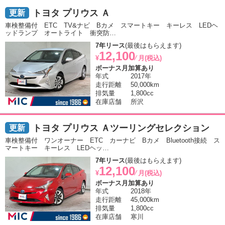
トヨタ プリウス Ａ
車検整備付 ETC TV&ナビ Bカメ スマートキー キーレス LEDヘ
ッドランプ オートライト 衝突防…
7年リース
(最後はもらえます)
12,100
¥
⁄ 月(税込)
ボーナス月加算あり
年式
2017年
走行距離
50,000km
排気量
1,800cc
在庫店舗
所沢
トヨタ プリウス Ａツーリングセレクション
車検整備付 ワンオーナー ETC カーナビ Bカメ Bluetooth接続 ス
マートキー キーレス LEDヘッ…
7年リース
(最後はもらえます)
12,100
¥
⁄ 月(税込)
ボーナス月加算あり
年式
2018年
走行距離
45,000km
排気量
1,800cc
在庫店舗
寒川