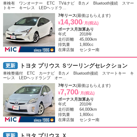
車検有 ワンオーナー ETC TV&ナビ Bカメ Bluetooth接続 スマー
トキー キーレス LEDヘッドラ…
7年リース
(最後はもらえます)
14,300
¥
⁄ 月(税込)
ボーナス月加算あり
年式
2018年
走行距離
45,000km
排気量
1,800cc
在庫店舗
センター南
トヨタ プリウス Ｓツーリングセレクション
車検整備付 ETC カーナビ Bカメ Bluetooth接続 スマートキー キ
ーレス LEDヘッドランプ オー…
7年リース
(最後はもらえます)
7,700
¥
⁄ 月(税込)
ボーナス月加算あり
年式
2010年
走行距離
64,000km
排気量
1,800cc
在庫店舗
センター南
トヨタ プリウス Ｘ