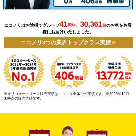
41
30,361
ニコノリはお陰様でグループ
周年、
台
の
お車を
お客
様にお届けいたしました。
ニコノリ3つの業界トップクラス実績
※
※オリコオートリース販売実績はニコノリ全体での実績です。※2025年12月
末時点の販売実績です。