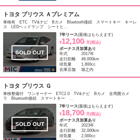
トヨタ プリウス Ａプレミアム
車検有 ETC TV&ナビ Bカメ Bluetooth接続 スマートキー キーレ
ス LEDヘッドランプ シートヒ…
7年リース
(最後はもらえます)
12,100
¥
⁄ 月(税込)
ボーナス月加算あり
SOLD OUT
年式
2017年
走行距離
49,000km
排気量
1,800cc
在庫店舗
堀之内
トヨタ プリウス Ｇ
車検整備付 ワンオーナー ETC2.0 TV&ナビ Bカメ 全周囲カメ
ラ Bluetooth接続 スマートキー …
7年リース
(最後はもらえます)
18,700
¥
⁄ 月(税込)
ボーナス月加算あり
SOLD OUT
年式
2023年
走行距離
32,000km
排気量
2,000cc