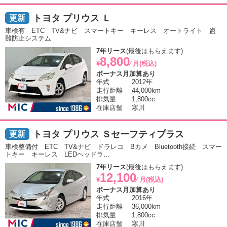
トヨタ プリウス Ｌ
車検有 ETC TV&ナビ スマートキー キーレス オートライト 盗
難防止システム
7年リース
(最後はもらえます)
8,800
¥
⁄ 月(税込)
ボーナス月加算あり
年式
2012年
走行距離
44,000km
排気量
1,800cc
在庫店舗
寒川
トヨタ プリウス Ｓセーフティプラス
車検整備付 ETC TV&ナビ ドラレコ Bカメ Bluetooth接続 スマー
トキー キーレス LEDヘッドラ…
7年リース
(最後はもらえます)
12,100
¥
⁄ 月(税込)
ボーナス月加算あり
年式
2016年
走行距離
36,000km
排気量
1,800cc
在庫店舗
寒川