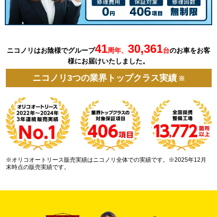
41
30,361
ニコノリはお陰様でグループ
周年、
台
の
お車を
お客
様にお届けいたしました。
ニコノリ3つの業界トップクラス実績
※
※オリコオートリース販売実績はニコノリ全体での実績です。※2025年12月
末時点の販売実績です。