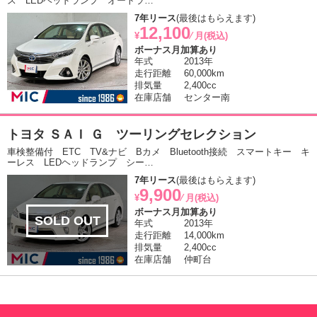
ス LEDヘッドランプ オートラ…
7年リース
(最後はもらえます)
12,100
¥
⁄ 月(税込)
ボーナス月加算あり
年式
2013年
走行距離
60,000km
排気量
2,400cc
在庫店舗
センター南
トヨタ ＳＡＩ Ｇ ツーリングセレクション
車検整備付 ETC TV&ナビ Bカメ Bluetooth接続 スマートキー キ
ーレス LEDヘッドランプ シー…
7年リース
(最後はもらえます)
9,900
¥
⁄ 月(税込)
ボーナス月加算あり
SOLD OUT
年式
2013年
走行距離
14,000km
排気量
2,400cc
在庫店舗
仲町台