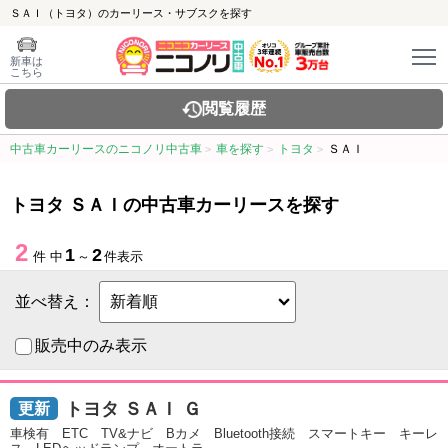
ＳＡＩ（トヨタ）のカーリース・サブスクを探す
新車は
こちら
閲覧履歴
中古車カーリースのニコノリ中古車
車を探す
トヨタ
ＳＡＩ
トヨタ ＳＡＩの中古車カーリースを探す
2
1
2
件 中
～
件表示
並べ替え：
販売中のみ表示
トヨタ ＳＡＩ Ｇ
車検有 ETC TV&ナビ Bカメ Bluetooth接続 スマートキー キーレ