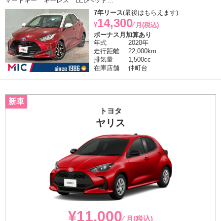
マートキー キーレス LEDヘッド…
7年リース
(最後はもらえます)
14,300
¥
⁄ 月(税込)
ボーナス月加算あり
年式
2020年
走行距離
22,000km
排気量
1,500cc
在庫店舗
仲町台
トヨタ
ヤリス
¥11,000
⁄ 月(税込)