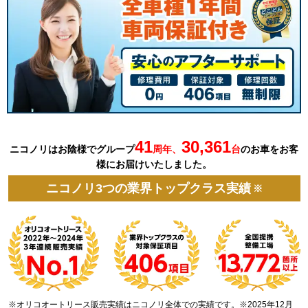
41
30,361
ニコノリはお陰様でグループ
周年、
台
の
お車を
お客
様にお届けいたしました。
ニコノリ3つの業界トップクラス実績
※
※オリコオートリース販売実績はニコノリ全体での実績です。※2025年12月