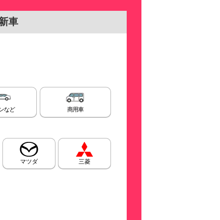
新車
ンなど
商用車
マツダ
三菱