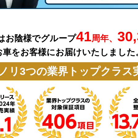
41
30
はお陰様でグループ
周年、
お車を
お客様にお届けいたしました
ノリ3つの業界トップクラス