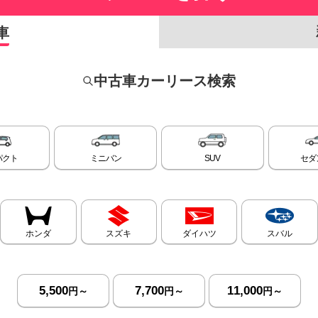
車
中古車カーリース検索
パクト
ミニバン
SUV
セダ
ホンダ
スズキ
ダイハツ
スバル
5,500
7,700
11,000
円～
円～
円～