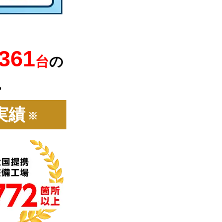
,361
台
の
。
実績
※