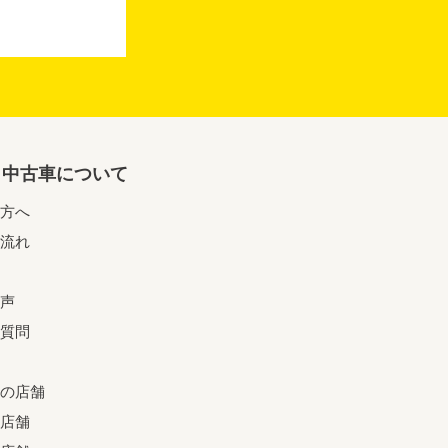
リ中古車について
方へ
流れ
声
質問
の店舗
店舗