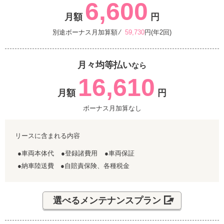
6,600
月額
円
別途ボーナス月加算額 ⁄
59,730
円(年2回)
月々均等払い
なら
16,610
月額
円
ボーナス月加算なし
リースに含まれる内容
●車両本体代
●登録諸費用
●車両保証
●納車陸送費 ●自賠責保険、各種税金
選べるメンテナンスプラン