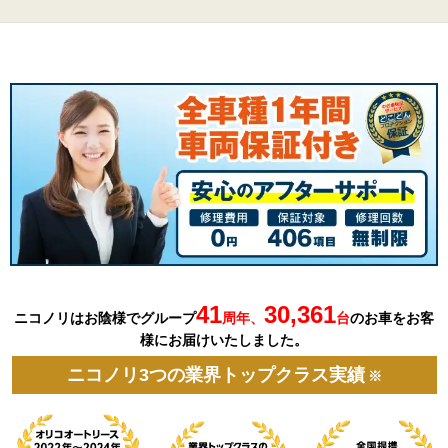
41
30,361
ニコノリはお陰様でグループ
周年、
台
の
お車を
お客
様にお届けいたしました。
ニコノリ3つの業界トップクラス実績
※