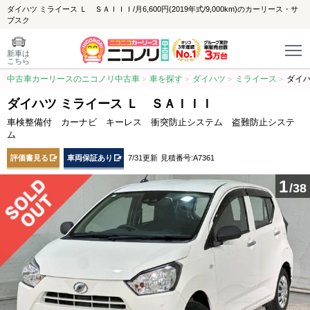
ダイハツ ミライース Ｌ ＳＡＩＩＩ/月6,600円(2019年式/9,000km)のカーリース・サ
ブスク
新車は
こちら
中古車カーリースのニコノリ中古車
車を探す
ダイハツ
ミライース
ダイハ
ダイハツ ミライース Ｌ ＳＡＩＩＩ
車検整備付 カーナビ キーレス 衝突防止システム 盗難防止システ
ム
評価書見る
車両保証あり
7/31更新
見積番号:A7361
1
/38