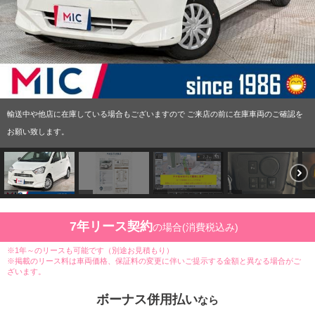
輸送中や他店に在庫している場合もございますので ご来店の前に在庫車両のご確認を
お願い致します。
7年リース契約
の場合(消費税込み)
※1年～のリースも可能です（別途お見積もり）
※掲載のリース料は車両価格、保証料の変更に伴いご提示する金額と異なる場合がご
ざいます。
ボーナス併用払い
なら