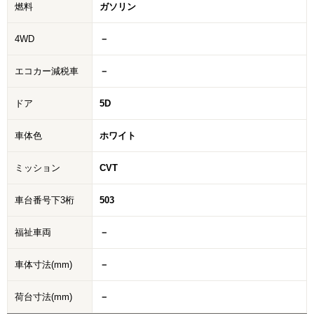
燃料
ガソリン
4WD
－
エコカー減税車
－
ドア
5D
車体色
ホワイト
ミッション
CVT
車台番号下3桁
503
福祉車両
－
車体寸法(mm)
－
荷台寸法(mm)
－