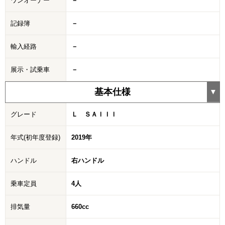
ワンオーナー
－
記録簿
－
輸入経路
－
展示・試乗車
－
基本仕様
グレード
Ｌ ＳＡＩＩＩ
年式(初年度登録)
2019年
ハンドル
右ハンドル
乗車定員
4人
排気量
660cc