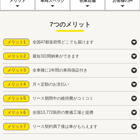
メリット
車両スペック
在庫店舗
お客様の声
7つのメリット
メリット1
全国47都道府県どこでも届けます
メリット2
最短3日間納車ができます
メリット3
全車種に1年間の車両保証付き
メリット4
月々定額のお支払い
メリット5
リース期間中の維持費がコミコミ
メリット6
全国13,772箇所の整備工場と提携
メリット7
リース契約満了後は車がもらえます