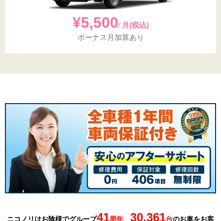
¥5,500
⁄ 月(税込)
ボーナス月加算あり
41
30,361
ニコノリはお陰様でグループ
周年、
台
の
お車を
お客