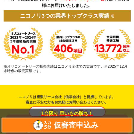
様にお届けいたしました。
ニコノリ3つの業界トップクラス実績
※
※オリコオートリース販売実績はニコノリ全体での実績です。※2025年12月
末時点の販売実績です。
ニコノリは複数リース会社（信販会社）と提携しています。
審査に不安な方もお気軽にお問い合わせください。
1台限り 早いもの勝ち！
1台限り
早いもの勝ち！
仮審査申込み
仮審査申込み