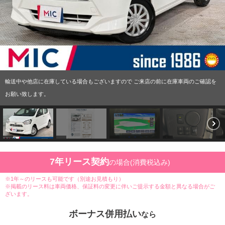
輸送中や他店に在庫している場合もございますので ご来店の前に在庫車両のご確認を
お願い致します。
7年リース契約
の場合(消費税込み)
※1年～のリースも可能です（別途お見積もり）
※掲載のリース料は車両価格、保証料の変更に伴いご提示する金額と異なる場合がご
ざいます。
ボーナス併用払い
なら