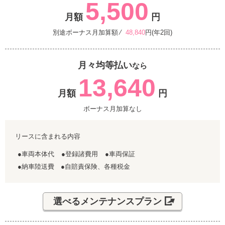
5,500
月額
円
別途ボーナス月加算額 ⁄
48,840
円(年2回)
月々均等払い
なら
13,640
月額
円
ボーナス月加算なし
リースに含まれる内容
●車両本体代
●登録諸費用
●車両保証
●納車陸送費 ●自賠責保険、各種税金
選べるメンテナンスプラン