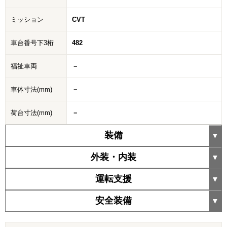
ミッション
CVT
車台番号下3桁
482
福祉車両
－
車体寸法(mm)
－
荷台寸法(mm)
－
装備
外装・内装
運転支援
安全装備