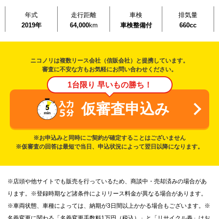
年式
走行距離
車検
排気量
2019年
64,000
km
車検整備付
660cc
ニコノリは複数リース会社（信販会社）と提携しています。
審査に不安な方もお気軽にお問い合わせください。
1台限り 早いもの勝ち！
仮審査申込み
※お申込みと同時にご契約が確定することはございません
※仮審査の回答は最短で当日、申込状況によって翌日以降になります。
※店頭や他サイトでも販売を行っているため、商談中・売却済みの場合があ
ります。※登録時期など諸条件によりリース料金が異なる場合があります。
※車両状態、車種によっては、納期が3日間以上かかる場合もございます。※
名義変更に関わる「名義変更手数料1万円（税込）」と「リサイクル券」はお