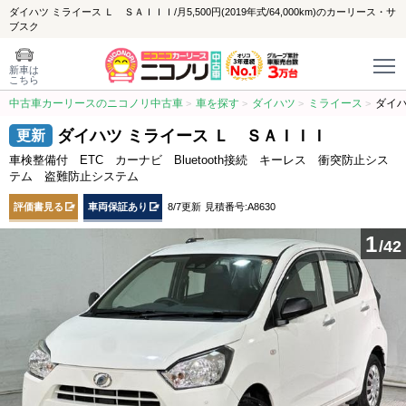
ダイハツ ミライース Ｌ ＳＡＩＩＩ/月5,500円(2019年式/64,000km)のカーリース・サ
ブスク
新車は
こちら
中古車カーリースのニコノリ中古車
車を探す
ダイハツ
ミライース
ダイハ
ダイハツ ミライース Ｌ ＳＡＩＩＩ
車検整備付 ETC カーナビ Bluetooth接続 キーレス 衝突防止シス
テム 盗難防止システム
評価書見る
車両保証あり
8/7更新
見積番号:A8630
1
/42