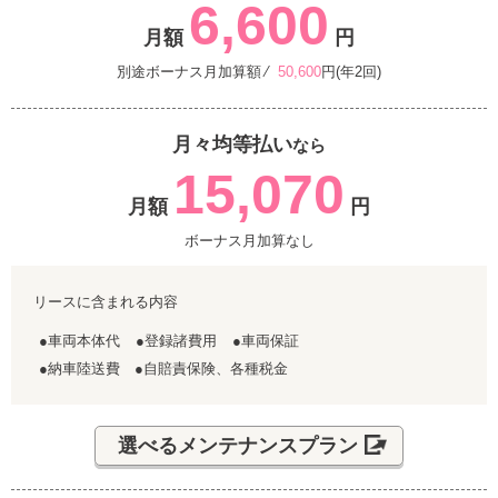
6,600
月額
円
別途ボーナス月加算額 ⁄
50,600
円(年2回)
月々均等払い
なら
15,070
月額
円
ボーナス月加算なし
リースに含まれる内容
●車両本体代
●登録諸費用
●車両保証
●納車陸送費 ●自賠責保険、各種税金
選べるメンテナンスプラン