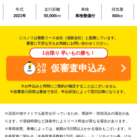
年式
走行距離
車検
排気量
2021年
50,000
km
車検整備付
660cc
ニコノリは複数リース会社（信販会社）と提携しています。
審査に不安な方もお気軽にお問い合わせください。
1台限り 早いもの勝ち！
仮審査申込み
※お申込みと同時にご契約が確定することはございません
※仮審査の回答は最短で当日、申込状況によって翌日以降になります。
※店頭や他サイトでも販売を行っているため、商談中・売却済みの場合があ
ります。※登録時期など諸条件によりリース料金が異なる場合があります。
※車両状態、車種によっては、納期が3日間以上かかる場合もございます。※
名義変更に関わる「名義変更手数料1万円（税込）」と「リサイクル券」はお