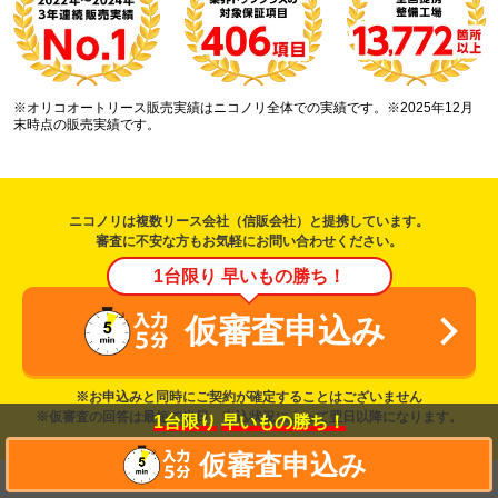
※オリコオートリース販売実績はニコノリ全体での実績です。※2025年12月
末時点の販売実績です。
ニコノリは複数リース会社（信販会社）と提携しています。
審査に不安な方もお気軽にお問い合わせください。
1台限り 早いもの勝ち！
仮審査申込み
※お申込みと同時にご契約が確定することはございません
※仮審査の回答は最短で当日、申込状況によって翌日以降になります。
1台限り
早いもの勝ち！
仮審査申込み
カーリースを探す