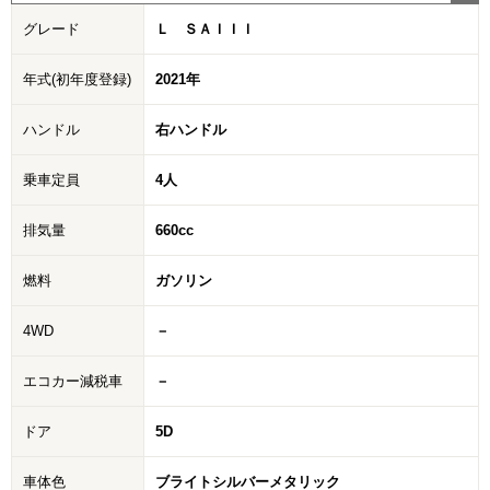
グレード
Ｌ ＳＡＩＩＩ
年式(初年度登録)
2021年
ハンドル
右ハンドル
乗車定員
4人
排気量
660cc
燃料
ガソリン
4WD
－
エコカー減税車
－
ドア
5D
車体色
ブライトシルバーメタリック