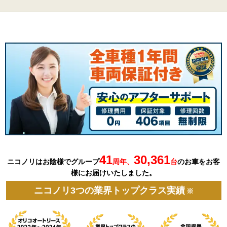
41
30,361
ニコノリはお陰様でグループ
周年、
台
の
お車を
お客
様にお届けいたしました。
ニコノリ3つの業界トップクラス実績
※