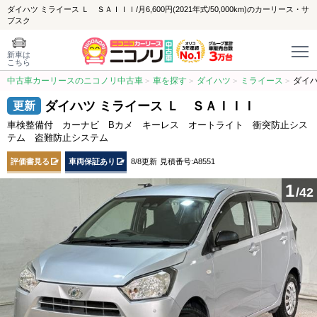
ダイハツ ミライース Ｌ ＳＡＩＩＩ/月6,600円(2021年式/50,000km)のカーリース・サ
ブスク
新車は
こちら
中古車カーリースのニコノリ中古車
車を探す
ダイハツ
ミライース
ダイハ
ダイハツ ミライース Ｌ ＳＡＩＩＩ
車検整備付 カーナビ Bカメ キーレス オートライト 衝突防止シス
テム 盗難防止システム
評価書見る
車両保証あり
8/8更新
見積番号:A8551
1
/42