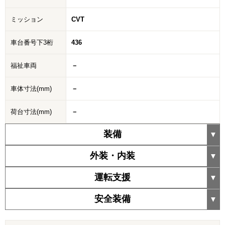
ミッション
CVT
車台番号下3桁
436
福祉車両
－
車体寸法(mm)
－
荷台寸法(mm)
－
装備
外装・内装
運転支援
安全装備