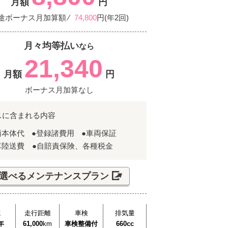
月額
円
途ボーナス月加算額 ⁄
74,800
円(年2回)
月々均等払い
なら
21,340
月額
円
ボーナス月加算なし
スに含まれる内容
両本体代
●登録諸費用
●車両保証
車陸送費 ●自賠責保険、各種税金
選べるメンテナンスプラン
式
走行距離
車検
排気量
年
61,000
km
車検整備付
660cc