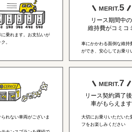
5
MERIT.
リース期間中の
維持費がコミコ
車に乗れます。お支払いが
ラク。
車にかかわる面倒な維持
ができ、安心してお乗り
7
MERIT.
リース契約満了後
車がもらえます
けられない車両がございま
大切にお乗りいただいた
フをお楽しみください
ンテナンスプランを継続で