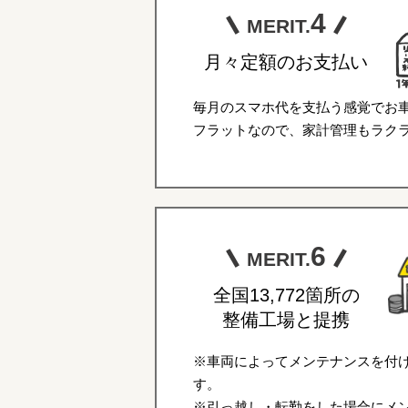
4
MERIT.
月々定額のお支払い
毎月のスマホ代を支払う感覚でお
フラットなので、家計管理もラク
6
MERIT.
全国13,772箇所の
整備工場と提携
※車両によってメンテナンスを付
す。
※引っ越し・転勤をした場合にメ