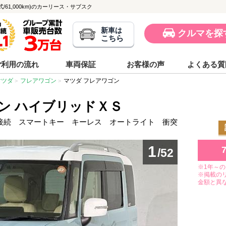
式/61,000km)のカーリース・サブスク
新車は
クルマを探
こちら
ご利用の流れ
車両保証
お客様の声
よくある質
マツダ
フレアワゴン
マツダ フレアワゴン
ン ハイブリッドＸＳ
oth接続 スマートキー キーレス オートライト 衝突
1
/52
※1年～
※掲載の
金額と異