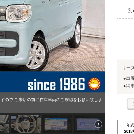
別
リー
●車
●納
すので ご来店の前に在庫車両のご確認をお願い致しま
年
2018