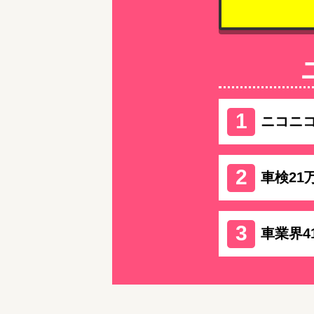
ニコニ
車検21
車業界4