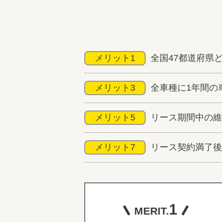
メリット1
全国47都道府県
メリット3
全車種に1年間の
メリット5
リース期間中の維
メリット7
リース契約満了後
1
MERIT.