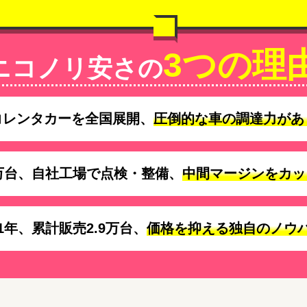
3つの理
ニコノリ安さの
コレンタカーを全国展開、
圧倒的な車の調達力があ
万台、自社工場で点検・整備、
中間マージンをカッ
1年、累計販売2.9万台、
価格を抑える独自のノウ