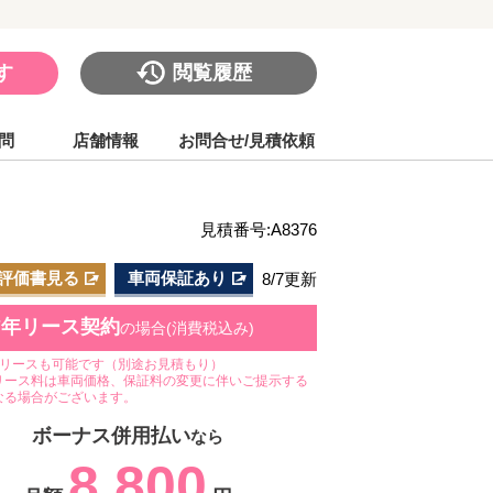
す
閲覧履歴
問
店舗情報
お問合せ/見積依頼
見積番号:A8376
評価書見る
車両保証あり
8/7更新
7年リース契約
の場合(消費税込み)
のリースも可能です（別途お見積もり）
リース料は車両価格、保証料の変更に伴いご提示する
なる場合がございます。
ボーナス併用払い
なら
8,800