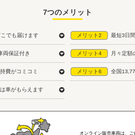
7つのメリット
どこでも届けます
メリット2
最短3日
車両保証付き
メリット4
月々定額
持費がコミコミ
メリット6
全国13,
は車がもらえます
オンライン販売車両は、ご