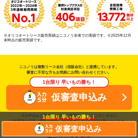
※オリコオートリース販売実績はニコノリ全体での実績です。※2025年12月
末時点の販売実績です。
ニコノリは複数リース会社（信販会社）と提携しています。
審査に不安な方もお気軽にお問い合わせください。
1台限り 早いもの勝ち！
仮審査申込み
※お申込みと同時にご契約が確定することはございません
1台限り
早いもの勝ち！
※仮審査の回答は最短で当日、申込状況によって翌日以降になります。
仮審査申込み