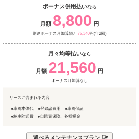
ボーナス併用払い
なら
8,800
月額
円
別途ボーナス月加算額 ⁄
76,340
円(年2回)
月々均等払い
なら
21,560
月額
円
ボーナス月加算なし
リースに含まれる内容
●車両本体代
●登録諸費用
●車両保証
●納車陸送費 ●自賠責保険、各種税金
選べるメンテナンスプラン