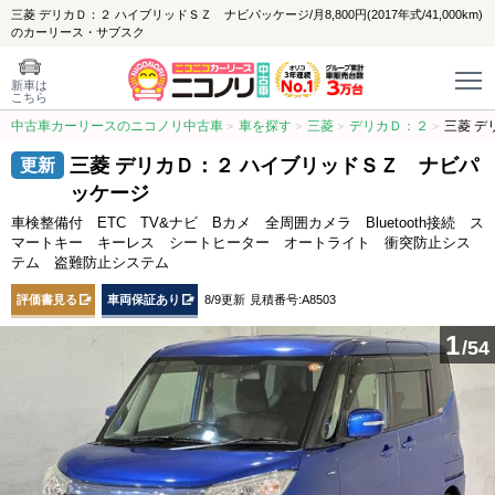
三菱 デリカＤ：２ ハイブリッドＳＺ ナビパッケージ/月8,800円(2017年式/41,000km)
のカーリース・サブスク
新車は
こちら
中古車カーリースのニコノリ中古車
車を探す
三菱
デリカＤ：２
三菱 デ
三菱 デリカＤ：２ ハイブリッドＳＺ ナビパ
ッケージ
車検整備付 ETC TV&ナビ Bカメ 全周囲カメラ Bluetooth接続 ス
マートキー キーレス シートヒーター オートライト 衝突防止シス
テム 盗難防止システム
評価書見る
車両保証あり
8/9更新
見積番号:A8503
1
/54