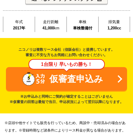
年式
走行距離
車検
排気量
2017年
41,000
km
車検整備付
1,200cc
ニコノリは複数リース会社（信販会社）と提携しています。
審査に不安な方もお気軽にお問い合わせください。
1台限り 早いもの勝ち！
仮審査申込み
※お申込みと同時にご契約が確定することはございません
※仮審査の回答は最短で当日、申込状況によって翌日以降になります。
※店頭や他サイトでも販売を行っているため、商談中・売却済みの場合があ
ります。※登録時期など諸条件によりリース料金が異なる場合があります。