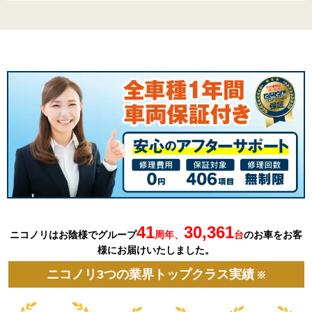
41
30,361
ニコノリはお陰様でグループ
周年、
台
の
お車を
お客
様にお届けいたしました。
ニコノリ3つの業界トップクラス実績
※