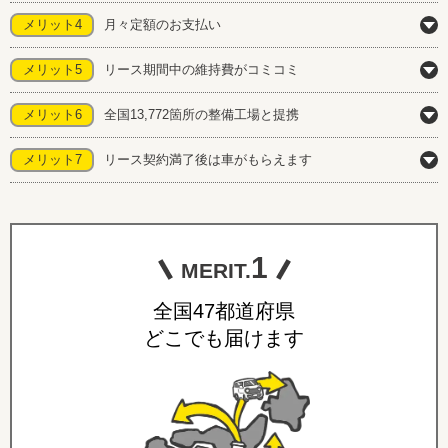
メリット4
月々定額のお支払い
メリット5
リース期間中の維持費がコミコミ
メリット6
全国13,772箇所の整備工場と提携
メリット7
リース契約満了後は車がもらえます
1
MERIT.
全国47都道府県
どこでも届けます