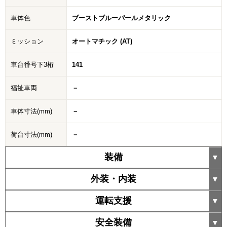
車体色
ブーストブルーパールメタリック
ミッション
オートマチック (AT)
車台番号下3桁
141
福祉車両
－
車体寸法(mm)
－
荷台寸法(mm)
－
装備
外装・内装
運転支援
安全装備