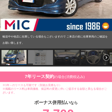
輸送中や他店に在庫している場合もございますので ご来店の前に在庫車両のご確認を
お願い致します。
7年リース契約
の場合(消費税込み)
※1年～のリースも可能です（別途お見積もり）
※掲載のリース料は車両価格、保証料の変更に伴いご提示する金額と異なる場合がご
ざいます。
ボーナス併用払い
なら