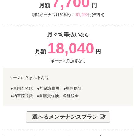
7,700
月額
円
別途ボーナス月加算額 ⁄
61,490
円(年2回)
月々均等払い
なら
18,040
月額
円
ボーナス月加算なし
リースに含まれる内容
●車両本体代
●登録諸費用
●車両保証
●納車陸送費 ●自賠責保険、各種税金
選べるメンテナンスプラン