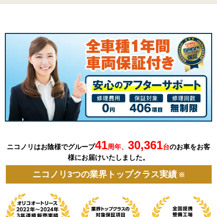
41
30,361
ニコノリはお陰様でグループ
周年、
台
の
お車を
お客
様にお届けいたしました。
ニコノリ3つの業界トップクラス実績
※