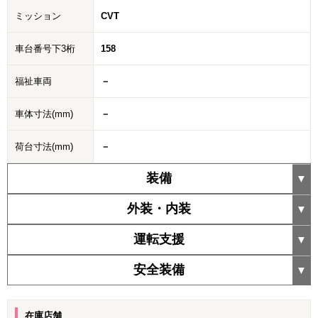
ミッション
CVT
車台番号下3桁
158
福祉車両
－
車体寸法(mm)
－
荷台寸法(mm)
－
装備
外装・内装
運転支援
安全装備
在庫店舗