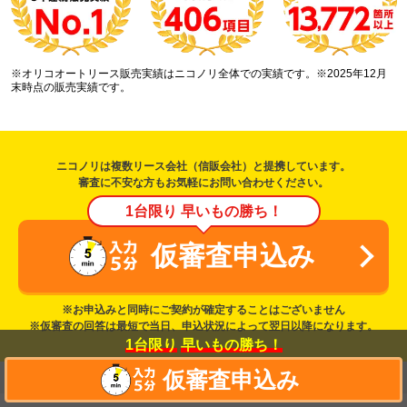
※オリコオートリース販売実績はニコノリ全体での実績です。※2025年12月
末時点の販売実績です。
ニコノリは複数リース会社（信販会社）と提携しています。
審査に不安な方もお気軽にお問い合わせください。
1台限り 早いもの勝ち！
仮審査申込み
※お申込みと同時にご契約が確定することはございません
※仮審査の回答は最短で当日、申込状況によって翌日以降になります。
1台限り
早いもの勝ち！
仮審査申込み
カーリースを探す