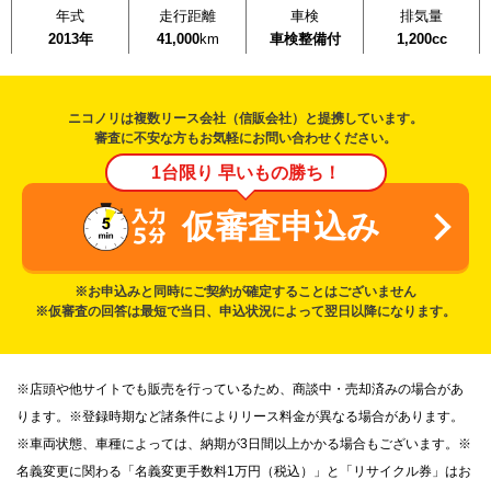
年式
走行距離
車検
排気量
2013年
41,000
km
車検整備付
1,200cc
ニコノリは複数リース会社（信販会社）と提携しています。
審査に不安な方もお気軽にお問い合わせください。
1台限り 早いもの勝ち！
仮審査申込み
※お申込みと同時にご契約が確定することはございません
※仮審査の回答は最短で当日、申込状況によって翌日以降になります。
※店頭や他サイトでも販売を行っているため、商談中・売却済みの場合があ
ります。※登録時期など諸条件によりリース料金が異なる場合があります。
※車両状態、車種によっては、納期が3日間以上かかる場合もございます。※
名義変更に関わる「名義変更手数料1万円（税込）」と「リサイクル券」はお