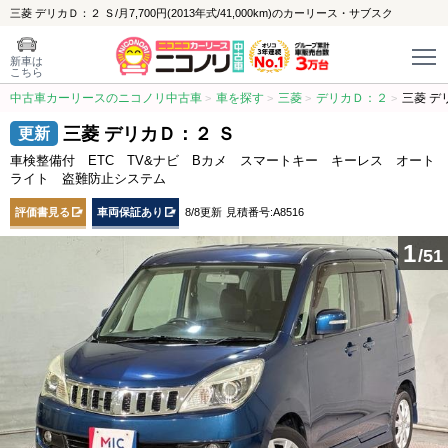
三菱 デリカＤ：２ Ｓ/月7,700円(2013年式/41,000km)のカーリース・サブスク
新車は
こちら
中古車カーリースのニコノリ中古車
車を探す
三菱
デリカＤ：２
三菱 デ
三菱 デリカＤ：２ Ｓ
車検整備付 ETC TV&ナビ Bカメ スマートキー キーレス オート
ライト 盗難防止システム
評価書見る
車両保証あり
8/8更新
見積番号:A8516
1
/51