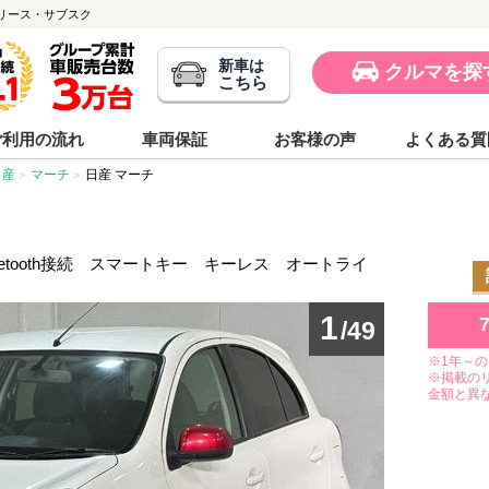
のカーリース・サブスク
新車は
クルマを探
こちら
ご利用の流れ
車両保証
お客様の声
よくある質
日産
マーチ
日産 マーチ
uetooth接続 スマートキー キーレス オートライ
1
/49
※1年～
※掲載の
金額と異