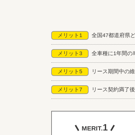
メリット1
全国47都道府県
メリット3
全車種に1年間の
メリット5
リース期間中の維
メリット7
リース契約満了後
1
MERIT.