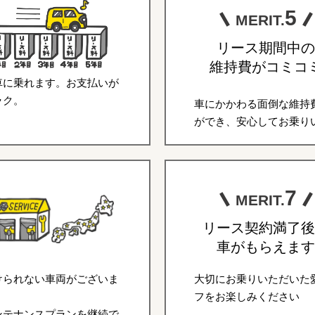
5
MERIT.
リース期間中の
維持費がコミコ
車に乗れます。お支払いが
ラク。
車にかかわる面倒な維持
ができ、安心してお乗り
7
MERIT.
リース契約満了後
車がもらえます
けられない車両がございま
大切にお乗りいただいた
フをお楽しみください
ンテナンスプランを継続で