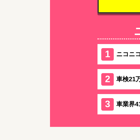
ニコニ
車検21
車業界4