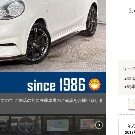
別
リー
●車
●納
すので ご来店の前に在庫車両のご確認をお願い致しま
年
2017