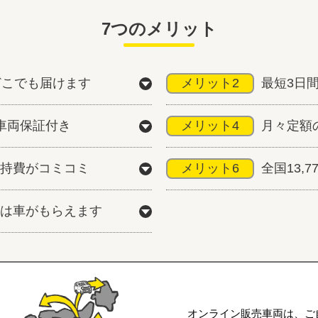
7つのメリット
どこでも届けます
メリット2
最短3日
車両保証付き
メリット4
月々定額
持費がコミコミ
メリット6
全国13,
は車がもらえます
オンライン販売車両は、ご