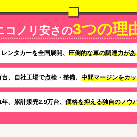
3つの理
ニコノリ安さの
コレンタカーを全国展開、
圧倒的な車の調達力があ
万台、自社工場で点検・整備、
中間マージンをカッ
1年、累計販売2.9万台、
価格を抑える独自のノウ