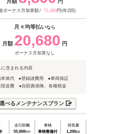
月額
円
途ボーナス月加算額 ⁄
71,280
円(年2回)
月々均等払い
なら
20,680
月額
円
ボーナス月加算なし
スに含まれる内容
両本体代
●登録諸費用
●車両保証
車陸送費 ●自賠責保険、各種税金
選べるメンテナンスプラン
式
走行距離
車検
排気量
年
55,000
km
車検整備付
1,200cc