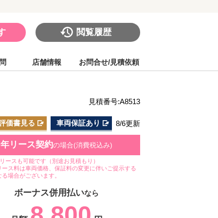
す
閲覧履歴
問
店舗情報
お問合せ/見積依頼
見積番号:A8513
評価書見る
車両保証あり
8/6更新
7年リース契約
の場合(消費税込み)
のリースも可能です（別途お見積もり）
リース料は車両価格、保証料の変更に伴いご提示する
なる場合がございます。
ボーナス併用払い
なら
8,800