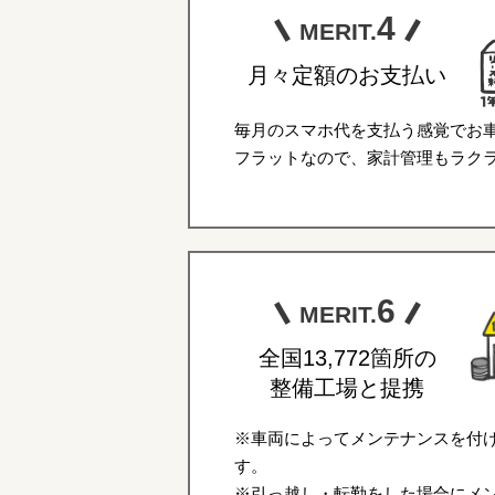
4
MERIT.
月々定額のお支払い
毎月のスマホ代を支払う感覚でお
フラットなので、家計管理もラク
6
MERIT.
全国13,772箇所の
整備工場と提携
※車両によってメンテナンスを付
す。
※引っ越し・転勤をした場合にメ