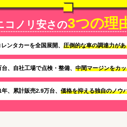
3つの理
ニコノリ安さの
コレンタカーを全国展開、
圧倒的な車の調達力があ
万台、自社工場で点検・整備、
中間マージンをカッ
1年、累計販売2.9万台、
価格を抑える独自のノウ