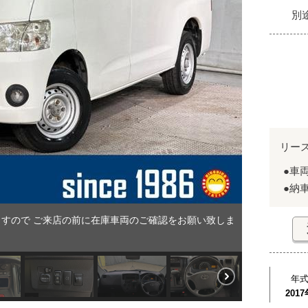
別
リー
●車
●納
すので ご来店の前に在庫車両のご確認をお願い致しま
年
2017