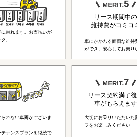
5
MERIT.
リース期間中の
維持費がコミコ
車に乗れます。お支払いが
ラク。
車にかかわる面倒な維持
ができ、安心してお乗り
7
MERIT.
リース契約満了後
車がもらえます
けられない車両がございま
大切にお乗りいただいた
フをお楽しみください
ンテナンスプランを継続で