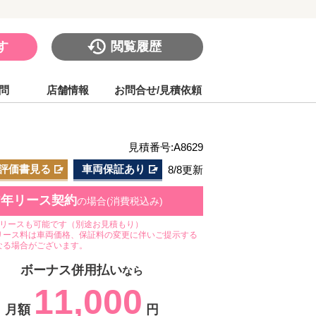
す
閲覧履歴
問
店舗情報
お問合せ/見積依頼
見積番号:A8629
評価書見る
車両保証あり
8/8更新
7年リース契約
の場合(消費税込み)
のリースも可能です（別途お見積もり）
リース料は車両価格、保証料の変更に伴いご提示する
なる場合がございます。
ボーナス併用払い
なら
11,000
月額
円