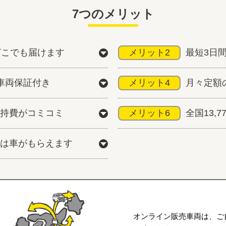
7つのメリット
どこでも届けます
メリット2
最短3日
車両保証付き
メリット4
月々定額
持費がコミコミ
メリット6
全国13,
は車がもらえます
オンライン販売車両は、ご