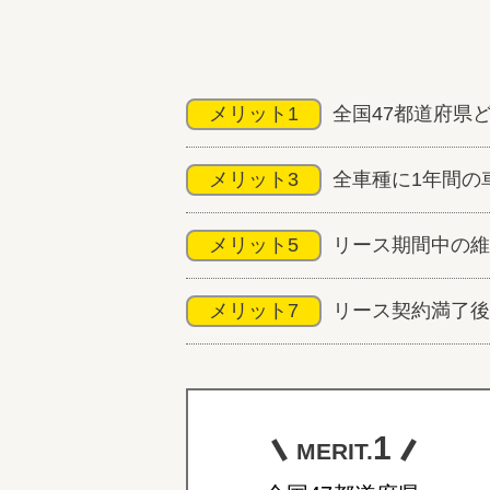
メリット1
全国47都道府県
メリット3
全車種に1年間の
メリット5
リース期間中の維
メリット7
リース契約満了後
1
MERIT.