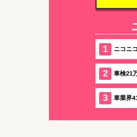
ニコニ
車検21
車業界4