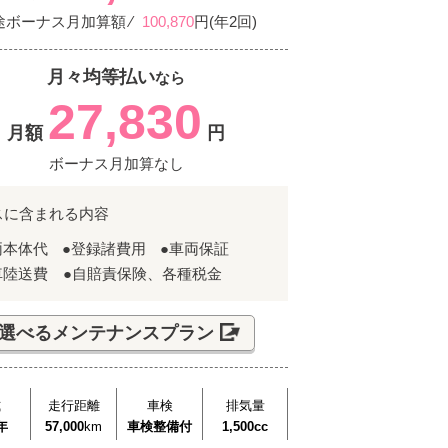
途ボーナス月加算額 ⁄
100,870
円(年2回)
月々均等払い
なら
27,830
月額
円
ボーナス月加算なし
スに含まれる内容
両本体代
●登録諸費用
●車両保証
車陸送費 ●自賠責保険、各種税金
選べるメンテナンスプラン
式
走行距離
車検
排気量
年
57,000
km
車検整備付
1,500cc