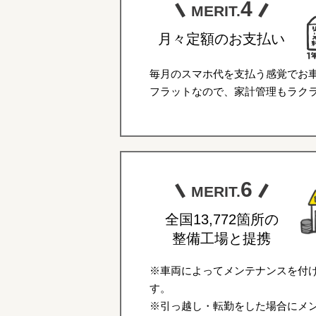
4
MERIT.
月々定額のお支払い
毎月のスマホ代を支払う感覚でお
フラットなので、家計管理もラク
6
MERIT.
全国13,772箇所の
整備工場と提携
※車両によってメンテナンスを付
す。
※引っ越し・転勤をした場合にメ