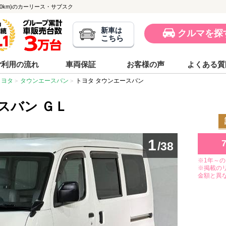
,000km)のカーリース・サブスク
新車は
クルマを探
こちら
ご利用の流れ
車両保証
お客様の声
よくある質
トヨタ
タウンエースバン
トヨタ タウンエースバン
スバン ＧＬ
1
/38
※1年～
※掲載の
金額と異